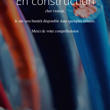
En construction
cher visiteur,
le site sera bientôt disponible dans quelques instants.
Merci de votre compréhension