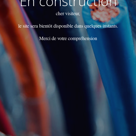
En construction
cher visiteur,
le site sera bientôt disponible dans quelques instants.
Merci de votre compréhension