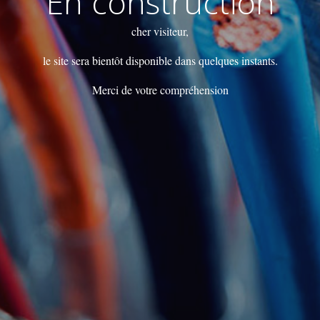
En construction
cher visiteur,
le site sera bientôt disponible dans quelques instants.
Merci de votre compréhension